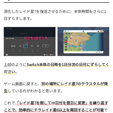
消化したレイド星7を復活させるために、本体時間をさらに1
日ずらすします。
上図のように
Switch本体の日時を1日分次の日付にずらしてく
ださい
。
ゲーム画面に戻すと、
別の場所にレイド星7のテラスタルが発
生
しているのがわかると思います。
これで
「レイド星7を倒して⇒日付を翌日に変更」を繰り返す
ことで、効率的にテラレイド星6以上を周回することが可能
で