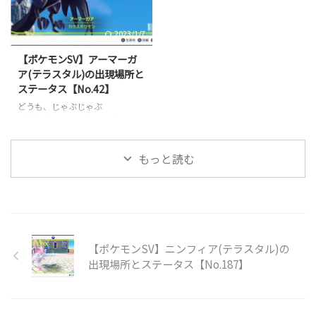
スについてご紹介します。 記事
テータスについてご紹介します。
の内容 「セビエ」の出現場所
記事の内容 「ウミトリオ」の出
2023/1/7
は？ 「セビエ」の強さ・ステー
現場所は？ 「ウミトリオ」の強
タスは？ ポケットモンスター ス
さ・ステータスは？ ポケットモ
【ポケモンSV】アーマーガ
カーレット -Switch created
ンスター スカーレット -Switch
ア(テラスタル)の出現場所と
by Rinker 任天堂 Amazon 楽天市
created by Rinker 任天堂
ステータス【No.42】
場 ポケットモンスター バイオレ
Amazon 楽天市場 ポケットモン
どうも、じゃぶじゃぶ
ット -Switch created by ...
スター バイオレット -Switch crea
（@jbjbgame）です。 ポケモン
...
SV（スカーレット / バイオレッ
ト）では各地にテラスタル化した
もっと読む
野良ポケモンが存在しています。
今回はその中でも「アーマーガア
（テラスタル）」の出現場所とス
テータスについてご紹介します。
記事の内容 「アーマーガア」の
出現場所は？ 「アーマーガア」
【ポケモンSV】ニンフィア(テラスタル)の
の強さ・ステータスは？ ポケッ
トモンスター スカーレット -
出現場所とステータス【No.187】
Switch created by Rinker 任天堂
Amazon 楽天市場 ポケットモン
スター バイオレット -Switch c ...