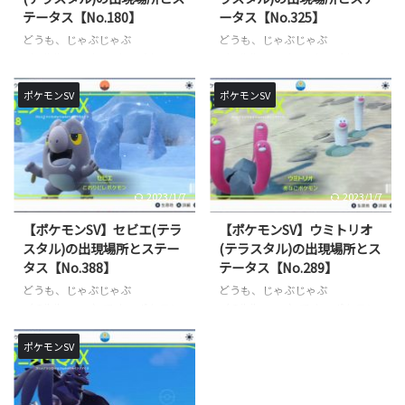
テータス【No.180】
ータス【No.325】
どうも、じゃぶじゃぶ
どうも、じゃぶじゃぶ
（@jbjbgame）です。 ポケモン
（@jbjbgame）です。 ポケモン
SV（スカーレット / バイオレッ
SV（スカーレット / バイオレッ
ト）では各地にテラスタル化した
ト）では各地にテラスタル化した
ポケモンSV
ポケモンSV
野良ポケモンが存在しています。
野良ポケモンが存在しています。
今回はその中でも「シャワーズ
今回はその中でも「ヤドラン（テ
（テラスタル）」の出現場所とス
ラスタル）」の出現場所とステー
テータスについてご紹介します。
タスについてご紹介します。 記
記事の内容 「シャワーズ」の出
事の内容 「ヤドラン」の出現場
2023/1/7
2023/1/7
現場所は？ 「シャワーズ」の強
所は？ 「ヤドラン」の強さ・ス
さ・ステータスは？ ポケットモ
テータスは？ ポケットモンスタ
【ポケモンSV】セビエ(テラ
【ポケモンSV】ウミトリオ
ンスター スカーレット -Switch
ー スカーレット -Switch created
スタル)の出現場所とステー
(テラスタル)の出現場所とス
created by Rinker 任天堂
by Rinker 任天堂 Amazon 楽天市
タス【No.388】
テータス【No.289】
Amazon 楽天市場 ポケットモン
場 ポケットモンスター バイオレ
どうも、じゃぶじゃぶ
どうも、じゃぶじゃぶ
スター バイオレット -Switch crea
ット -Switch created ...
（@jbjbgame）です。 ポケモン
（@jbjbgame）です。 ポケモン
...
SV（スカーレット / バイオレッ
SV（スカーレット / バイオレッ
ト）では各地にテラスタル化した
ト）では各地にテラスタル化した
ポケモンSV
野良ポケモンが存在しています。
野良ポケモンが存在しています。
今回はその中でも「セビエ（テラ
今回はその中でも「ウミトリオ
スタル）」の出現場所とステータ
（テラスタル）」の出現場所とス