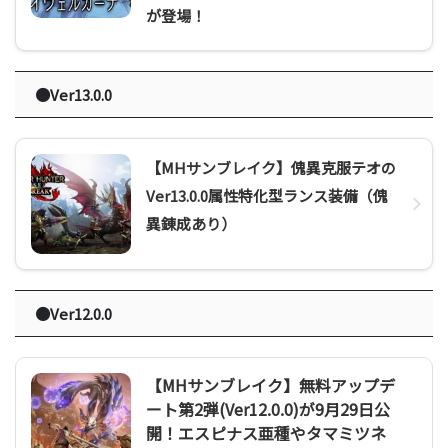
が登場！
●Ver13.0.0
【MHサンブレイク】傀異克服テオの
Ver13.0.0属性特化型ランス装備（傀
異錬成あり）
●Ver12.0.0
【MHサンブレイク】無料アップデ
ート第2弾(Ver12.0.0)が9月29日公
開！エスピナス亜種やタマミツネ