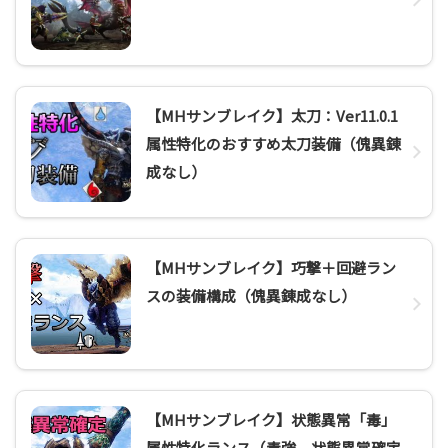
【MHサンブレイク】太刀：Ver11.0.1
属性特化のおすすめ太刀装備（傀異錬
成なし）
【MHサンブレイク】巧撃＋回避ラン
スの装備構成（傀異錬成なし）
【MHサンブレイク】状態異常「毒」
属性特化ランス（毒強、状態異常確定