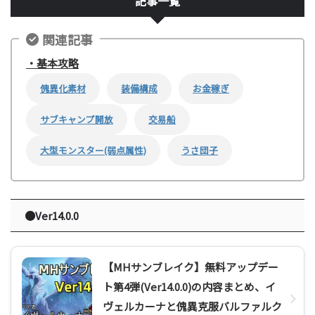
記事一覧
関連記事
・基本攻略
傀異化素材
装備構成
お金稼ぎ
サブキャンプ開放
交易船
大型モンスター(弱点属性)
うさ団子
●Ver14.0.0
【MHサンブレイク】無料アップデー
ト第4弾(Ver14.0.0)の内容まとめ、イ
ヴェルカーナと傀異克服バルファルク