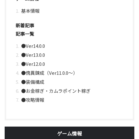
基本情報
新着記事
記事一覧
●Ver14.0.0
●Ver13.0.0
●Ver12.0.0
●傀異錬成（Ver11.0.0～）
●装備構成
●お金稼ぎ・カムラポイント稼ぎ
●攻略情報
ゲーム情報