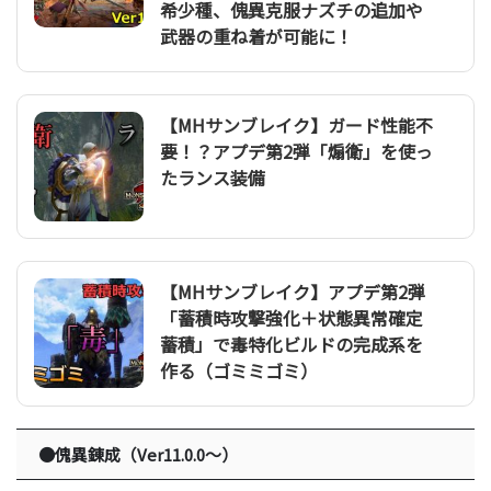
希少種、傀異克服ナズチの追加や
武器の重ね着が可能に！
【MHサンブレイク】ガード性能不
要！？アプデ第2弾「煽衛」を使っ
たランス装備
【MHサンブレイク】アプデ第2弾
「蓄積時攻撃強化＋状態異常確定
蓄積」で毒特化ビルドの完成系を
作る（ゴミミゴミ）
●傀異錬成（Ver11.0.0～）