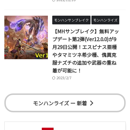
モンハンサンブレイク
モンハンライズ
【MHサンブレイク】無料アッ
プデート第2弾(Ver12.0.0)が9
月29日公開！エスピナス亜種
やタマミツネ希少種、傀異克
服ナズチの追加や武器の重ね
着が可能に！
2023/2/7
モンハンライズ ー 新着