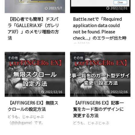
2023/5/7
2022/12/31
【初心者でも簡単】ドスパ
Battle.netで「Required
ラ「GALLERIA XF（ガレリ
application data could
アXF）」のメモリ増設の方
not be found. Please
法
check....」のエラーが出た時
の対処法
どうも！じゃぶじゃぶ
（@jbjbgame）です。 デスクト
どうも、じゃぶじゃぶ
ップPCのGALLERIA XF(ガレリア
（@jbjbgame）です。 久々に
その他
その他
XF)にメモリ増設をしたのでその
Battle.netアプリを起ち上げたら
時にやった手順をご紹介します。
以下のようなエラーが出て起動で
新バージョンが出たことでガレリ
きなくなりました。 Required
アXFはすでに販売が終了してます
application data could not be
が、メモリ増設の手順は他のデス
found.Please check your
2022/12/16
2022/12/16
クトップＰＣでも流用きくと思い
application directory and try
ます。 じゃぶじゃぶディアブロ4
again. [日本語訳] 必要なアプリケ
【AFFINGER6 EX】無限ス
【AFFINGER6 EX】記事一
のβテストで16GBだど頻繫にメ
ーション データが見つかりませ
クロールの設定方法
覧をカード型のデザインに
モリオーバーでエラーになったの
んでした。 アプリケーション デ
変更する方法
どうも、じゃぶじゃぶ
で、思い切って32GBに増設しま
ィレクトリを確認して、もう一度
（@jbjbgame）です。
どうも、じゃぶじゃぶ
す。 念のため自分のPCのスペッ
お試しください。 解決方法を調
AFFINGER6のEX版ではページの
（@jbjbgame）です。
クを書いておきます。 構成 パー
べて自分で対処 ...
遷移をせずに、記事一覧の記事リ
AFFINGER6のEX版にアップグレ