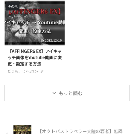
ツ 標準スペック 自分がカスタマ
ンクを非同期で読込み、表示件数
ードしました！！ 今回はEX版の
その他
...
を無制限に増やせる「無限スクロ
追加機能補のガード型デザインの
ール」が利用可能になります。
記事一覧の設定方法についてご紹
今回はブログに「無限スクロー
介します。 ※AFFINGER6通常版
ル」を設定する方法についてご紹
ではこの機能は利用できません。
介します。 ※AFFINGER6通常版
EX版の機能になりますのでご注
2022/12/16
ではこの機能は利用できません。
意ください。 ガード型デザイン
EX版の機能になりますのでご注
に変更する ガード型デザインに
【AFFINGER6 EX】アイキャ
意ください。 記事一覧を無限ス
変更できるの箇所は決まってお
ッチ画像をYoutube動画に変
クロールにする 無限スクロール
り、以下の範囲で変更が可能で
更・設定する方法
とは上図のように「もっと読む」
す。 ガード型デザイン適応範囲
どうも、じゃぶじゃぶ
をクリックすることで、画面のリ
トップページのタブ式カテゴリー
（@jbjbgame）です。 最近
ロードをはさまず、リアルタ ...
一覧 新着記事一覧 カテゴリーの
AFFINGER6のEX版にアップグレ
記事一覧 投稿ページ下の ...
ードし、追加機能を使っていろい
もっと読む
ろと検証をしている日々です。
今回はEX版の追加機能補一つで
ある、アイキャッチ画像を
Youtube動画へ変更する方法にい
てご紹介します。 ※AFFINGER6
通常版ではこの機能は利用できま
【オクトパストラベラー大陸の覇者】無課
せん。EX版の機能になりますの