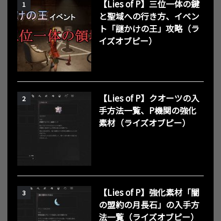
【Lies of P】三位一体の鍵
1
と聖域への行き方、イベン
ト「謎かけの王」攻略（ラ
イズオブピー）
【Lies of P】クオーツの入
2
手方法一覧、P機関の強化
素材（ライズオブピー）
【Lies of P】強化素材「闇
3
の盟約の月長石」の入手方
法一覧（ライズオブピー）