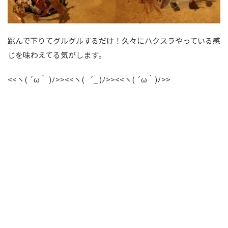
跳んで下りてグルグルするだけ！久々にハクスラやっている感
じを味わえてる気がします。
<<ヽ( ´ω｀ )ﾉ>><<ヽ( ´_ )ﾉ>><<ヽ( ´ω｀)ﾉ>>