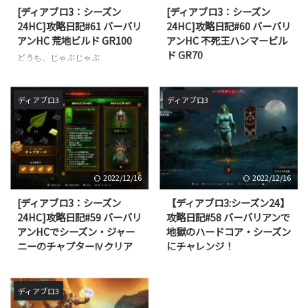
[ディアブロ3：シーズン
[ディアブロ3：シーズン
24HC]攻略日記#61 バーバリ
24HC]攻略日記#60 バーバリ
アンHC 荒地ビルド GR100
アンHC 不死王ハンマービル
ド GR70
どうも、じゃぶじゃぶ
（@jbjbgame）です。 他ゲーを
どうも、じゃぶじゃぶ
しつつディアブロ3のハードコア
（@jbjbgame）です。 前回の記
もしっかりプレイしています。(;
事で、ハードコア・シーズンをバ
ディアブロ3
ディアブロ3
'▽')ゞ 前回までは、ハードコア・
ーバリアンで戦い抜き、シーズ
シーズンを不死王ビルドを使って
ン・ジャーニーのチャプターⅣま
GR70までクリアしました。 [ディ
でクリアできました。 [ディアブ
アブロ3：シーズン24HC]攻略日
ロ3：シーズン24HC]攻略日記#59
記#60 バーバリアンHC 不死王ハ
バーバリアンHCでシーズン・ジ
2022/12/16
2022/12/16
ンマービルド GR70 どうも、じゃ
ャーニーのチャプターⅣクリア
ぶじゃぶ（@jbjbgame）です。
どうも、じゃぶじゃぶ
[ディアブロ3：シーズン
【ディアブロ3:シーズン24】
前回の記事で、ハードコア・シー
（@jbjbgame）です。 前回、デ
24HC]攻略日記#59 バーバリ
攻略日記#58 バーバリアンで
ズンをバーバリアンで戦い抜き、
ィアブロ３シーズン24をスタート
アンHCでシーズン・ジャー
地獄のハードコア・シーズン
シーズン・ジャーニーのチャプタ
させて、2回のやり直しを経て何
ニーのチャプターⅣクリア
にチャレンジ！
ーⅣまでクリアできました。 [デ
とか軌道に乗せるところまでいけ
どうも、じゃぶじゃぶ
どうも！じゃぶじゃぶ
ィアブロ3：シーズン ...
ました。
（@jbjbgame）です。 前回、デ
（@jbjbgame）です。 2021年7
https://jbjbgame.com/diablo3-
ィアブロ３シーズン24をスタート
月24日（土）からディアブロ3の
ディアブロ3
season2 ...
させて、2回のやり直しを経て何
シーズン24が開始されました！