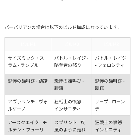
バーバリアンの場合は以下のビルド構成になっています。
ビルド1
ビルド2
ビルド3
サイズミック・ス
バトル・レイジ -
バトル・レイジ
ラム - ランブル
略奪者の怒り
- フェロシティ
恐怖の雄叫び - 躊躇
恐怖の雄叫び -
恐怖の雄叫び -
躊躇
躊躇
アヴァランチ - ヴォ
狂戦士の憤怒 -
リープ - ローン
ルケーノ
インサニティ
チ
アースクエイク - モ
スプリント - 疾
狂戦士の憤怒 -
ルテン・フューリ
風のように走れ
インサニティ