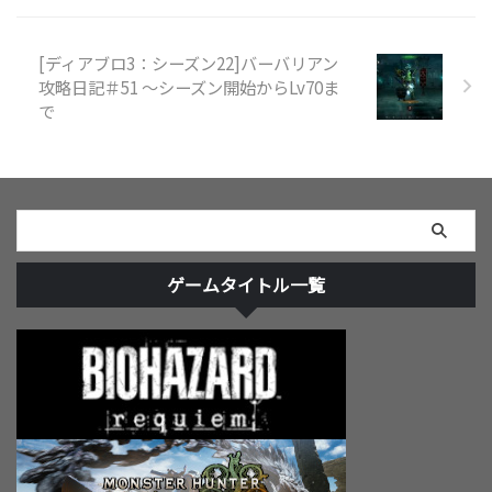
[ディアブロ3：シーズン22]バーバリアン
攻略日記＃51 ～シーズン開始からLv70ま
で
ゲームタイトル一覧