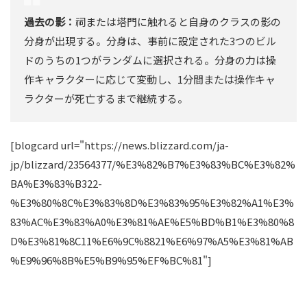
過去の影：
祠または塔門に触れると自身のクラスの影の
分身が出現する。分身は、事前に設定された3つのビル
ドのうちの1つがランダムに選択される。分身の力は操
作キャラクターに応じて変動し、1分間または操作キャ
ラクターが死亡するまで継続する。
[blogcard url="https://news.blizzard.com/ja-
jp/blizzard/23564377/%E3%82%B7%E3%83%BC%E3%82%
BA%E3%83%B322-
%E3%80%8C%E3%83%8D%E3%83%95%E3%82%A1%E3%
83%AC%E3%83%A0%E3%81%AE%E5%BD%B1%E3%80%8
D%E3%81%8C11%E6%9C%8821%E6%97%A5%E3%81%AB
%E9%96%8B%E5%B9%95%EF%BC%81"]