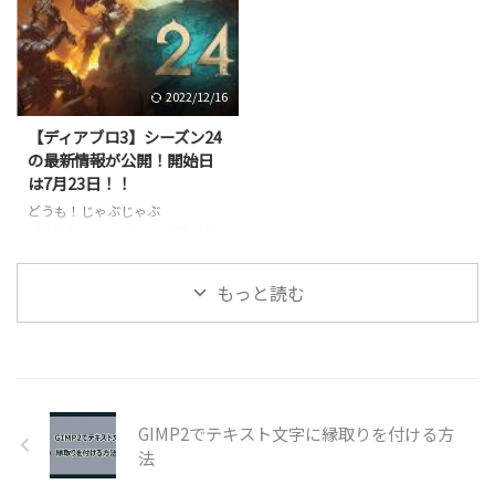
とか軌道に乗せるところまでいけ
現在、APEXやポケモンユナイ
ました。
トにドハマり中ですが
、9月の
https://jbjbgame.com/diablo3-
ディアブロ2 リザレクテッドを前
season22-barb-playdiary51/ 今
に最後のディアブロ3になるかも
2022/12/16
回は取り合えずレベル70を超え
しれないので、しっかりシーズン
ることを目指して、余裕があれば
24も楽しんでいきたいところで
【ディアブロ3】シーズン24
シーズン・ジャーニーのチャプタ
す。 しかも今回は、ハードコ
の最新情報が公開！開始日
ー4までクリアするのを目標に進
ア・シーズンにチャレンジしよう
は7月23日！！
めていきます。 キャラをひたす
と思っています。 ハードコアは一
どうも！じゃぶじゃぶ
らレベリング チャレンジ報酬を
度でも死ぬと育てたキャラが消え
（@jbjbgame）です。 7月10日
ゲット シーズン開始にチャレン
てしまう血も涙もないモード。:;
の深夜に、ディアブロ3の公式
ジ・リフトの報酬をノー ...
(∩´﹏`∩);: どこまで行けるか分
Twitterからシーズン24（パッチ
かりません ...
もっと読む
2.7.1）の最新情報が公開されま
した！！ The past returns.
Prepare for Ethereals and more
in Season 24 of Diablo III.
https://t.co/hzRICgdifF
pic.twitter.com/SG1YD3dBvn —
GIMP2でテキスト文字に縁取りを付ける方
Diablo (@Diablo) July 9, 2021
Google翻 ...
法