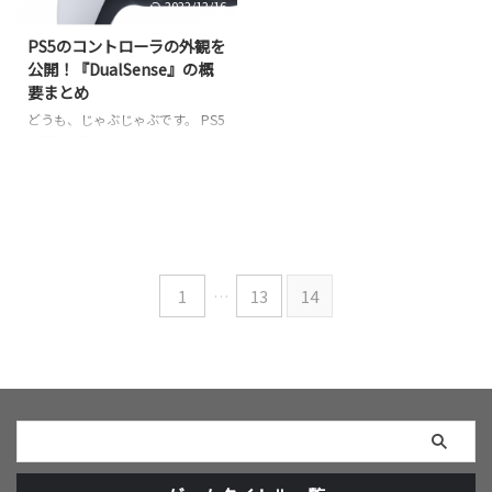
2022/12/16
(金)午前5時より、PlayStation®5
が実現する未来のゲーム体験を紹
PS5のコントローラの外観を
介する映像イベントを放送しま
公開！『DualSense』の概
す。ぜひご視聴ください。
要まとめ
blog.ja.playstation.com Horizon
どうも、じゃぶじゃぶです。 PS5
はゲリ ...
に関する最新情報が出ました！ソ
ニー・インタラクティブエンタテ
インメントは2020年4月8日
（水）に、次世代機にあたる
PlayStation5（PS5）のコントロ
ーラーのデザインを公開しまし
た。 PlayStation®5用 新ワイヤレ
1
…
13
14
スコントローラーDualSense™の
外観を初公開！詳細はこちら⇒
https://t.co/FOtRze4XWo#PS5
pic.twitter.com/5O5up3F6Q3 —
プレイステーション公式
(@PlayStatio ...