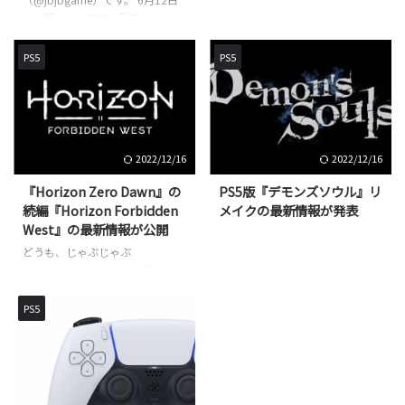
に公開されたPS5の発表イベント
で、ついにPS5本体の詳細が公開
されました。 日本時間6月12日
PS5
PS5
(金) 午前5時スタート：
PlayStation®5が実現する未来の
ゲーム体験 日本時間6月5日(金)午
前5時より、PlayStation®5が実現
する未来のゲーム体験を紹介する
2022/12/16
2022/12/16
映像イベントを放送します。ぜひ
ご視聴ください。
『Horizon Zero Dawn』の
PS5版『デモンズソウル』リ
blog.ja.playstation.com デフォ
続編『Horizon Forbidden
メイクの最新情報が発表
ルトカラーが白色になり、未来感
West』の最新情報が公開
を感じさせる洗練されたデザイン
どうも、じゃぶじゃぶ
です。 Pla ...
（@jbjbgame）です。 6月12日
に公開されたPS5の発表イベント
内で、Horizonの続編となる
PS5
『Horizon Forbidden West』の
情報が公開されました。 日本時
間6月12日(金) 午前5時スター
ト：PlayStation®5が実現する未
来のゲーム体験 日本時間6月5日