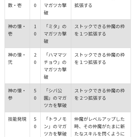
数・壱
0
マガツカ撃
拡張する
破
神の懐・
1
「ミタ」の
ストックできる仲魔の枠
壱
0
マガツカ撃
を１つ拡張する
破
神の懐・
2
「ハママツ
ストックできる仲魔の枠
弐
0
チョウ」の
を１つ拡張する
マガツカ撃
破
神の懐・
5
「シバ公
ストックできる仲魔の枠
参
0
園」のマガ
を２つ拡張する
ツカを撃破
技能発現
5
「トラノモ
仲魔がレベルアップした
0
ン」のマガ
時、その仲魔がたまに新
ツカを撃破
たなスキルを閃くように