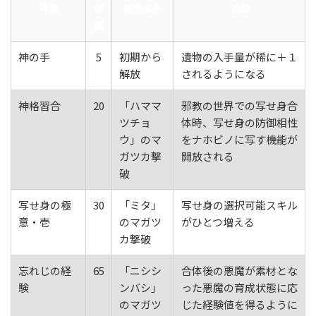
神意
御
解放条件
効果
厳
神の手
5
初期から
遺物の入手量が稀に＋１
解放
されるようになる
神格習合
20
「ハママ
邪教の世界での写せ身合
ツチョ
体時、写せ身の防御相性
ウ」のマ
をナホビノに写す機能が
ガツカ撃
開放される
破
写せ身の極
30
「ミタ」
写せ身の選択可能スキル
意・壱
のマガツ
がひとつ増える
カ撃破
忘れじの経
65
「ニシシ
合体後の悪魔が素材とな
験
ンバシ」
った悪魔の育成状態に応
のマガツ
じた経験値を得るように