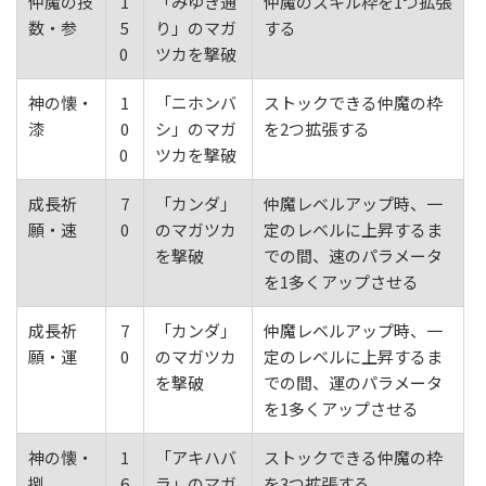
仲魔の技
1
「みゆき通
仲魔のスキル枠を1つ拡張
数・参
5
り」のマガ
する
0
ツカを撃破
神の懐・
1
「ニホンバ
ストックできる仲魔の枠
漆
0
シ」のマガ
を2つ拡張する
0
ツカを撃破
成長祈
7
「カンダ」
仲魔レベルアップ時、一
願・速
0
のマガツカ
定のレベルに上昇するま
を撃破
での間、速のパラメータ
を1多くアップさせる
成長祈
7
「カンダ」
仲魔レベルアップ時、一
願・運
0
のマガツカ
定のレベルに上昇するま
を撃破
での間、運のパラメータ
を1多くアップさせる
神の懐・
1
「アキハバ
ストックできる仲魔の枠
捌
6
ラ」のマガ
を3つ拡張する