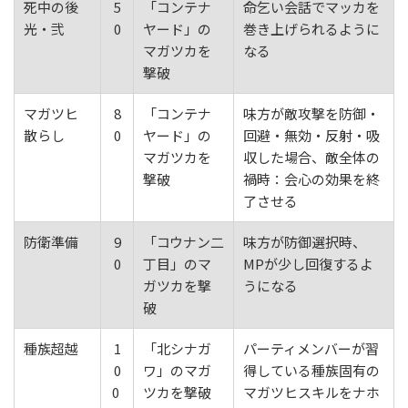
死中の後
5
「コンテナ
命乞い会話でマッカを
光・弐
0
ヤード」の
巻き上げられるように
マガツカを
なる
撃破
マガツヒ
8
「コンテナ
味方が敵攻撃を防御・
散らし
0
ヤード」の
回避・無効・反射・吸
マガツカを
収した場合、敵全体の
撃破
禍時：会心の効果を終
了させる
防衛準備
9
「コウナン二
味方が防御選択時、
0
丁目」のマ
MPが少し回復するよ
ガツカを撃
うになる
破
種族超越
1
「北シナガ
パーティメンバーが習
0
ワ」のマガ
得している種族固有の
0
ツカを撃破
マガツヒスキルをナホ