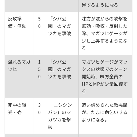
昇するようになる
反攻準
5
「シバ公
味方が敵からの攻撃を
備・無効
0
園」のマガ
無効・吸収・反射した
ツカを撃破
際、マガツヒゲージが
少し上昇するようにな
る
溢れるマガ
1
「シバ公
マガツヒゲージがマッ
ツヒ
5
園」のマガ
クスの状態でのターン
0
ツカを撃破
開始時、味方全員の
HPとMPが少量回復す
る
死中の後
3
「ニシシン
追い詰められた敵悪魔
光・壱
0
バシ」のマ
が、たまに命乞いする
ガツカを撃
ようになる。
破