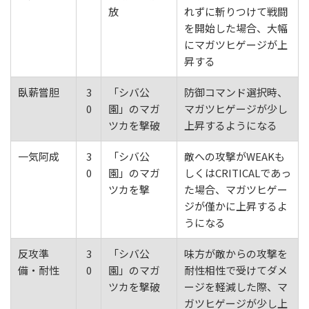
放
れずに斬りつけて戦闘
を開始した場合、大幅
にマガツヒゲージが上
昇する
臥薪嘗胆
3
「シバ公
防御コマンド選択時、
0
園」のマガ
マガツヒゲージが少し
ツカを撃破
上昇するようになる
一気阿成
3
「シバ公
敵への攻撃がWEAKも
0
園」のマガ
しくはCRITICALであっ
ツカを撃
た場合、マガツヒゲー
ジが僅かに上昇するよ
うになる
反攻準
3
「シバ公
味方が敵からの攻撃を
備・耐性
0
園」のマガ
耐性相性で受けてダメ
ツカを撃破
ージを軽減した際、マ
ガツヒゲージが少し上