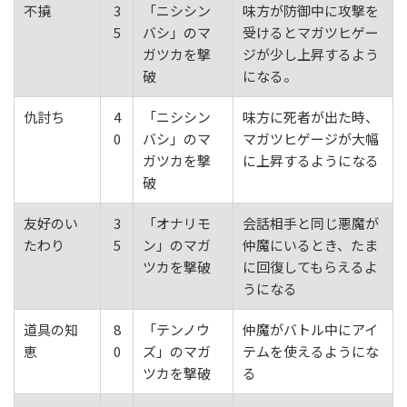
不撓
3
「ニシシン
味方が防御中に攻撃を
5
バシ」のマ
受けるとマガツヒゲー
ガツカを撃
ジが少し上昇するよう
破
になる。
仇討ち
4
「ニシシン
味方に死者が出た時、
0
バシ」のマ
マガツヒゲージが大幅
ガツカを撃
に上昇するようになる
破
友好のい
3
「オナリモ
会話相手と同じ悪魔が
たわり
5
ン」のマガ
仲魔にいるとき、たま
ツカを撃破
に回復してもらえるよ
うになる
道具の知
8
「テンノウ
仲魔がバトル中にアイ
恵
0
ズ」のマガ
テムを使えるようにな
ツカを撃破
る