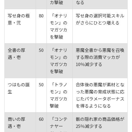
カ撃破
なる
写せ身の極
80
「オナリ
写せ身の選択可能スキル
意・弐
モン」の
がさらにひとつ増える
マガツカ
を撃破
全書の厚
50
「オナリ
悪魔全書から悪魔を召喚
遇・壱
モン」の
する際の消費マッカが
マガツカ
10％減少する
を撃破
つはもの誕
50
「トラノ
合体後の悪魔が素材とな
生
モン」の
った悪魔の育成状態に応
マガツカ
じたパラメータボーナス
撃破
を得るようになる
商いの厚
60
「コンテ
骸の隠れ家の商品価格が
遇・壱
ナヤー
25％減少する