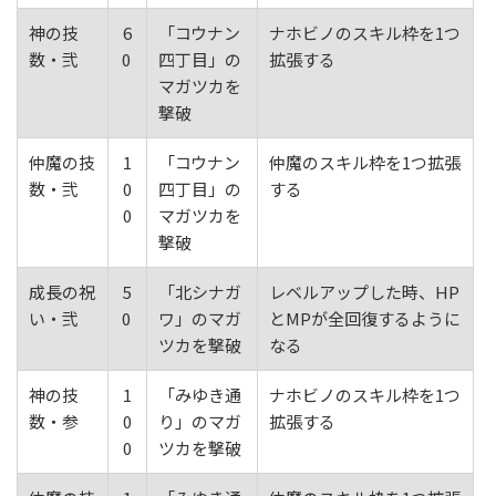
神の技
6
「コウナン
ナホビノのスキル枠を1つ
数・弐
0
四丁目」の
拡張する
マガツカを
撃破
仲魔の技
1
「コウナン
仲魔のスキル枠を1つ拡張
数・弐
0
四丁目」の
する
0
マガツカを
撃破
成長の祝
5
「北シナガ
レベルアップした時、HP
い・弐
0
ワ」のマガ
とMPが全回復するように
ツカを撃破
なる
神の技
1
「みゆき通
ナホビノのスキル枠を1つ
数・参
0
り」のマガ
拡張する
0
ツカを撃破