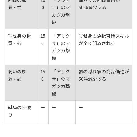
遇・弐
0
エ」のマ
50％減少する
ガツカ撃
破
写せ身の極
15
「アサク
写せ身の選択可能スキル
意・参
0
サ」のマ
が全て開放される
ガツカ撃
破
商いの厚
15
「アサク
骸の隠れ家の商品価格が
遇・弐
0
サ」のマ
50％減少する
ガツカ撃
破
継承の掟破
－
－
－
り