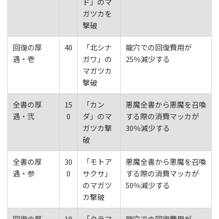
ド」のマ
ガツカを
撃破
回復の厚
40
「北シナ
龍穴での回復費用が
遇・壱
ガワ」の
25％減少する
マガツカ
撃破
全書の厚
15
「カン
悪魔全書から悪魔を召喚
遇・弐
0
ダ」のマ
する際の消費マッカが
ガツカ撃
30％減少する
破
全書の厚
30
「モトア
悪魔全書から悪魔を召喚
遇・参
0
サクサ」
する際の消費マッカが
のマガツ
50％減少する
カ撃破
回復の厚
10
「クラマ
龍穴での回復費用が