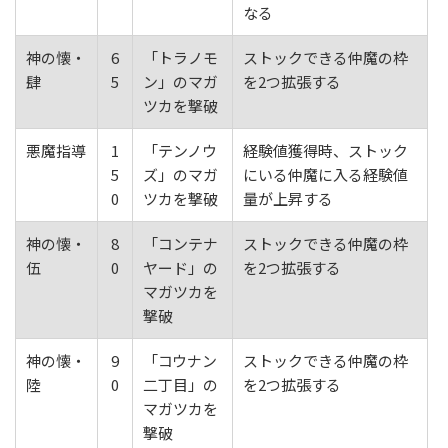
なる
神の懐・
6
「トラノモ
ストックできる仲魔の枠
肆
5
ン」のマガ
を2つ拡張する
ツカを撃破
悪魔指導
1
「テンノウ
経験値獲得時、ストック
5
ズ」のマガ
にいる仲魔に入る経験値
0
ツカを撃破
量が上昇する
神の懐・
8
「コンテナ
ストックできる仲魔の枠
伍
0
ヤード」の
を2つ拡張する
マガツカを
撃破
神の懐・
9
「コウナン
ストックできる仲魔の枠
陸
0
二丁目」の
を2つ拡張する
マガツカを
撃破