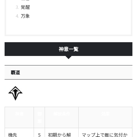
覚醒
万象
神意一覧
覇道
神意
御
解放条件
効果
厳
機先
5
初期から解
マップ上で敵に気付か