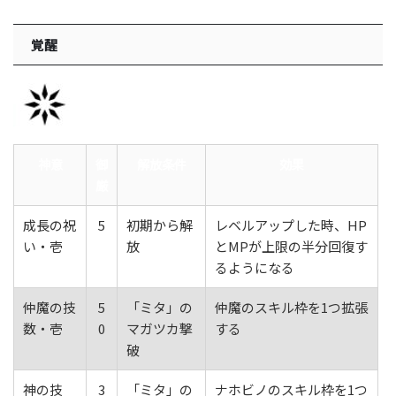
覚醒
神意
御
解放条件
効果
厳
成長の祝
5
初期から解
レベルアップした時、HP
い・壱
放
とMPが上限の半分回復す
るようになる
仲魔の技
5
「ミタ」の
仲魔のスキル枠を1つ拡張
数・壱
0
マガツカ撃
する
破
神の技
3
「ミタ」の
ナホビノのスキル枠を1つ