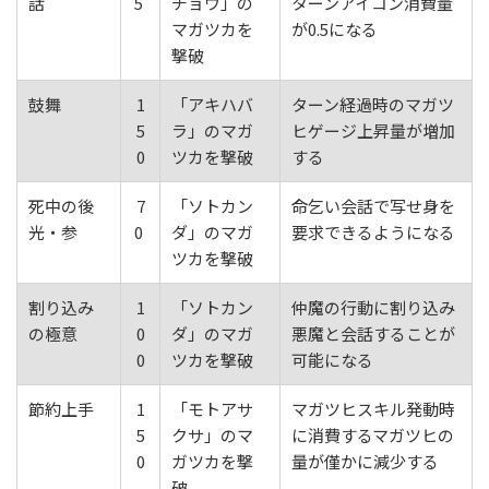
話
5
チョウ」の
ターンアイコン消費量
マガツカを
が0.5になる
撃破
鼓舞
1
「アキハバ
ターン経過時のマガツ
5
ラ」のマガ
ヒゲージ上昇量が増加
0
ツカを撃破
する
死中の後
7
「ソトカン
命乞い会話で写せ身を
光・参
0
ダ」のマガ
要求できるようになる
ツカを撃破
割り込み
1
「ソトカン
仲魔の行動に割り込み
の極意
0
ダ」のマガ
悪魔と会話することが
0
ツカを撃破
可能になる
節約上手
1
「モトアサ
マガツヒスキル発動時
5
クサ」のマ
に消費するマガツヒの
0
ガツカを撃
量が僅かに減少する
破