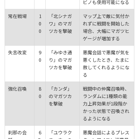
ビノも使用可能になる
常在戦場
1
「北シナガ
マップ上で敵に気付か
0
ワ」のマガ
れずに戦闘を開始した
0
ツカを撃破
場合、大幅にマガツヒ
ゲージが増加する
失言改変
9
「みゆき通
悪魔会話で悪魔が気を
0
り」のマガ
悪くしたとき、たまに
ツカを撃破
赦してくれるようにな
る
強化召喚
8
「カンダ」
戦闘中の仲魔召喚時、
0
のマガツカ
ランダムに1種類の能
を撃破
力上昇効果が1段階か
かった状態で召喚され
るようになる
刹那の会
6
「ユウラク
悪魔会話によるプレス