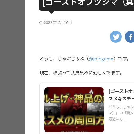
[ゴーストオブツシマ（冥
2022年12月16日
どうも、じゃぶじゃぶ（
@jbjbgame
）です。
現在、頑張って武具集めに勤しんでます。
[ゴースト
スメなステ
どうも、じゃぶじゃ
マ）』の「冥人
最近はも ...