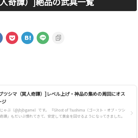
人奇譚）]絶品の武具一覧
オブツシマ（冥人奇譚）]レベル上げ・神品の集めの周回にオス
ージ
ぶ（@jbjbgame）です。 『Ghost of Tsushima（ゴースト・オブ・ツシ
奇譚」もだいぶ慣れてきて、安定して黄金を回せるようになってきました。