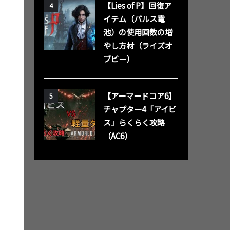
【Lies of P】回復ア
4
イテム（パルス電
池）の使用回数の増
やし方材（ライズオ
ブピー）
【アーマードコア6】
5
チャプター4「アイビ
ス」らくらく攻略
（AC6）