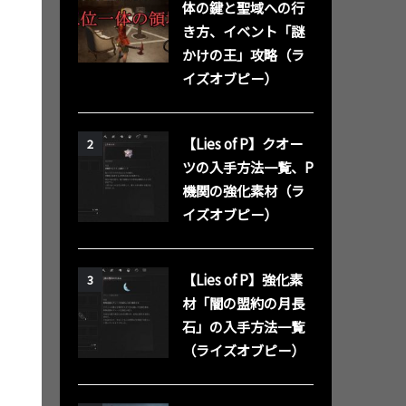
体の鍵と聖域への行
き方、イベント「謎
かけの王」攻略（ラ
イズオブピー）
【Lies of P】クオー
2
ツの入手方法一覧、P
機関の強化素材（ラ
イズオブピー）
【Lies of P】強化素
3
材「闇の盟約の月長
石」の入手方法一覧
（ライズオブピー）